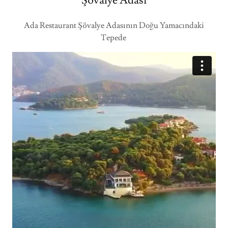
Şövalye Adası
Ada Restaurant Şövalye Adasının Doğu Yamacındaki
Tepede