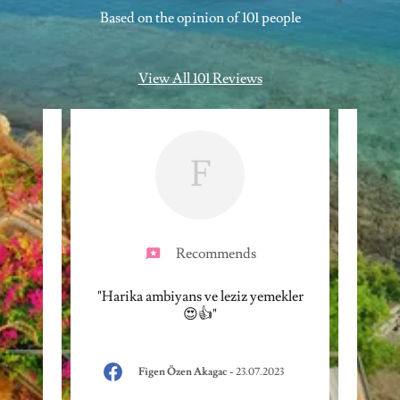
Based on the opinion of 101 people
View All 101 Reviews
F
Recommends
rvice!
"Harika ambiyans ve leziz yemekler
"Stunn
erfect
😍👍"
- can’
on."
to tur
Figen Özen Akagac
-
23.07.2023
024